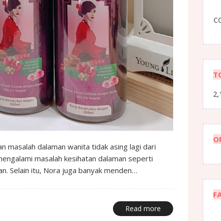
CO
T
2,
O
masalah dalaman wanita tidak asing lagi dari
engalami masalah kesihatan dalaman seperti
n. Selain itu, Nora juga banyak menden…
F
Read more