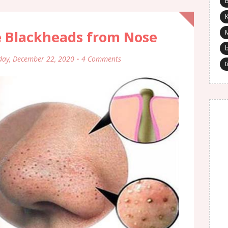
K
 Blackheads from Nose
day, December 22, 2020
4 Comments
t