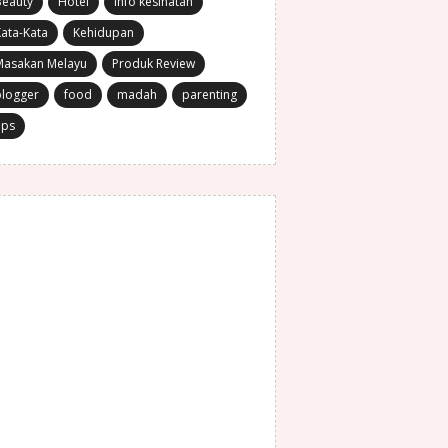
Beauty
Hotel
Info kesihatan
ata-Kata
Kehidupan
Masakan Melayu
Produk Review
blogger
food
madah
parenting
ips