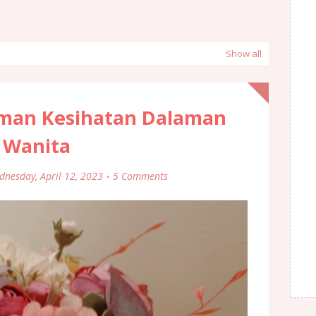
Show all
man Kesihatan Dalaman
Wanita
nesday, April 12, 2023
5 Comments