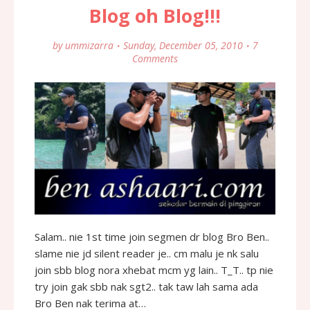
Blog oh Blog!!!
by
ummizarra
Sunday, December 05, 2010
7
Comments
Salam.. nie 1st time join segmen dr blog Bro Ben..
slame nie jd silent reader je.. cm malu je nk salu
join sbb blog nora xhebat mcm yg lain.. T_T.. tp nie
try join gak sbb nak sgt2.. tak taw lah sama ada
Bro Ben nak terima at…