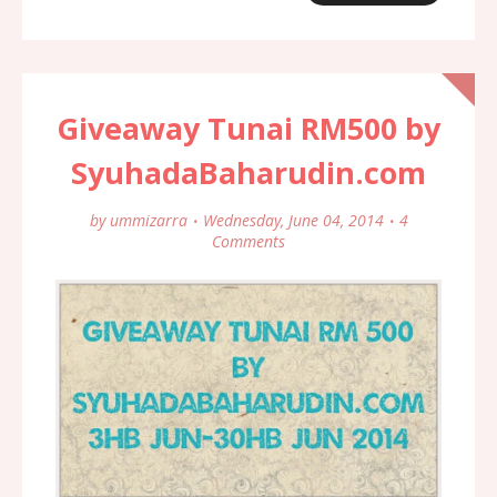
Giveaway Tunai RM500 by
SyuhadaBaharudin.com
by
ummizarra
Wednesday, June 04, 2014
4
Comments