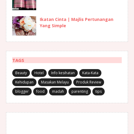
Ikatan Cinta | Majlis Pertunangan
Yang Simple
TAGS
Beauty
Hotel
Info kesihatan
Kata-Kata
Kehidupan
Masakan Melayu
Produk Review
blogger
food
madah
parenting
tips