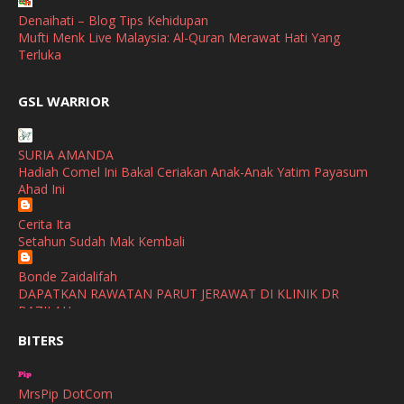
April
(3)
Denaihati – Blog Tips Kehidupan
Mufti Menk Live Malaysia: Al-Quran Merawat Hati Yang
March
(1)
Terluka
February
(2)
broframestone
GSL WARRIOR
Watsons Get Active Carnival 2026 Meriahkan Stadium Merdeka
January
(1)
dengan Gaya Hidup Sihat
December
(1)
SURIA AMANDA
SHALIMAR YUSOF
Hadiah Comel Ini Bakal Ceriakan Anak-Anak Yatim Payasum
November
(2)
Selamat Maju Jaya Untuk Puan Intan
Ahad Ini
Show All
October
(2)
Cerita Ita
September
(2)
Setahun Sudah Mak Kembali
August
(4)
Bonde Zaidalifah
DAPATKAN RAWATAN PARUT JERAWAT DI KLINIK DR
July
(1)
BAZILAH
June
(4)
BITERS
Ana Suhana
Huawei Pura 90s Series & Huawei Freeclip 2 S Now Available
May
(4)
In Malaysia
MrsPip DotCom
April
(5)