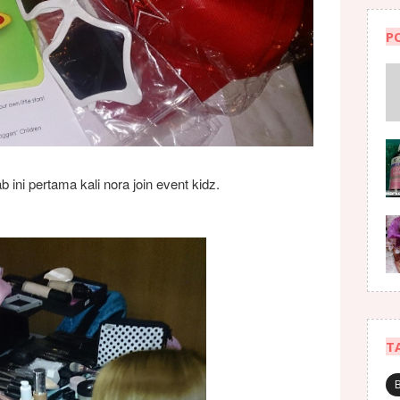
P
ini pertama kali nora join event kidz.
T