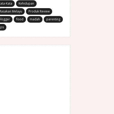
ata-Kata
Kehidupan
Masakan Melayu
Produk Review
blogger
food
madah
parenting
ips