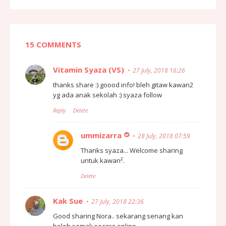
15 COMMENTS
Vitamin Syaza (VS)
27 July, 2018 16:26
thanks share :) goood info! bleh gitaw kawan2
yg ada anak sekolah :) syaza follow
Reply
Delete
ummizarra
28 July, 2018 07:59
Thanks syaza... Welcome sharing
untuk kawan².
Delete
Kak Sue
27 July, 2018 22:36
Good sharing Nora.. sekarang senang kan
boleh semak secara online..