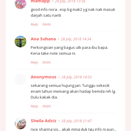
mamapp
28 July, 2018 13:38
good info nora.. esp bg mak2 yg nak nak masuk
darjah satu nanti
Reply
Delete
Ana Suhana
28 July, 2018 14:34
Perkongsian yang bagus utk para ibu bapa.
Kena take note semua ni.
Reply
Delete
Anonymous
28 July, 2018 14:52
sekarang semua hujung jari. Tunggu sekecik
enam tahun memang akan hadap bemda nih lg.
Dulu kakak dia.
Reply
Delete
Sheila Adziz
28 July, 2018 21:47
nice sharing sis... akak mmg duk tgu info ni pun...