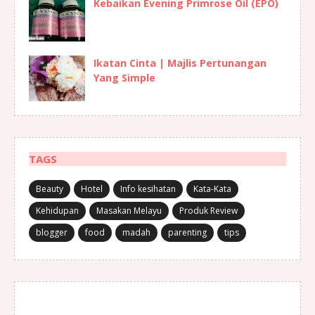
Kebaikan Evening Primrose Oil (EPO)
Ikatan Cinta | Majlis Pertunangan
Yang Simple
TAGS
Beauty
Hotel
Info kesihatan
Kata-Kata
Kehidupan
Masakan Melayu
Produk Review
blogger
food
madah
parenting
tips