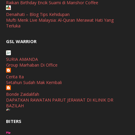
Raikan Birthday Encik Suami di Manshor Coffee
September
(2)
April
(3)
Denaihati – Blog Tips Kehidupan
Mufti Menk Live Malaysia: Al-Quran Merawat Hati Yang
March
(1)
Terluka
February
(2)
broframestone
GSL WARRIOR
PerySmith AirStick Pro Tampil Dengan Rekaan Ultra Nipis
January
(1)
Buatan Malaysia
December
(1)
SURIA AMANDA
SHALIMAR YUSOF
Group Marhaban Di Office
November
(2)
Selamat Maju Jaya Untuk Puan Intan
Show All
Cerita Ita
October
(2)
Setahun Sudah Mak Kembali
September
(2)
Bonde Zaidalifah
August
(4)
DAPATKAN RAWATAN PARUT JERAWAT DI KLINIK DR
BAZILAH
July
(1)
Ana Suhana
June
(4)
BITERS
Huawei Pura 90s Series & Huawei Freeclip 2 S Now Available
In Malaysia
May
(4)