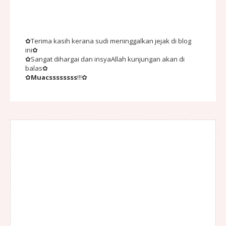
✿Terima kasih kerana sudi meninggalkan jejak di blog
ini✿
✿Sangat dihargai dan insyaAllah kunjungan akan di
balas✿
✿
Muacssssssss
!!!✿