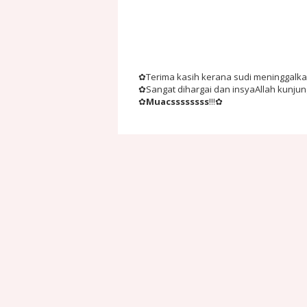
✿Terima kasih kerana sudi meninggalkan 
✿Sangat dihargai dan insyaAllah kunju
✿
Muacssssssss
!!!✿