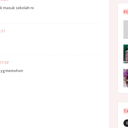
nak masuk sekolah ni
P
:51
e
11:50
a yg memohon
T