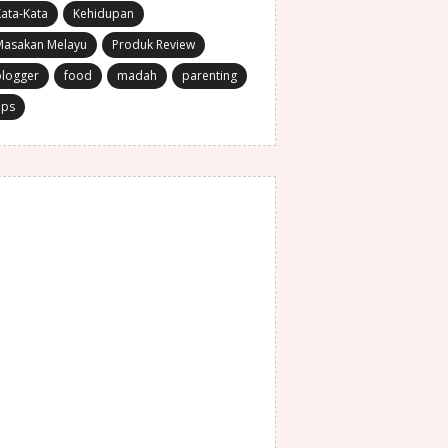
ata-Kata
Kehidupan
Masakan Melayu
Produk Review
blogger
food
madah
parenting
ips