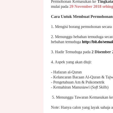
Permohonan Kemasukan ke
Tingkata
mulai pada
29 November 2018 sehing
Cara Untuk Membuat Permohonan 
1. Mengisi borang permohonan secara 
2. Menunggu hebahan temuduga secara 
hebahan temuduga
http://bit.do/se
3. Hadir Temuduga pada
2 Disember 
4. Aspek yang akan diuji:
-
Hafazan al-Quran
- Kelancaran Bacaan Al-Quran & Tajw
- Pengetahuan Am & Psikometrik
- Kemahiran Manusiawi (
Soft Skills
)
5. Menunggu Tawaran Kemasukan k
Note: Hanya calon yang layak sahaja 