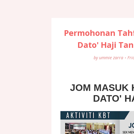
Permohonan Tahf
Dato' Haji Ta
by
ummie zarra
Fri
JOM MASUK 
DATO' H