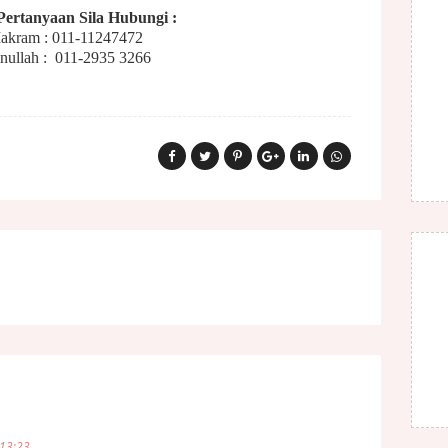
Pertanyaan Sila Hubungi :
akram : 011-11247472
inullah : 011-2935 3266
13:23