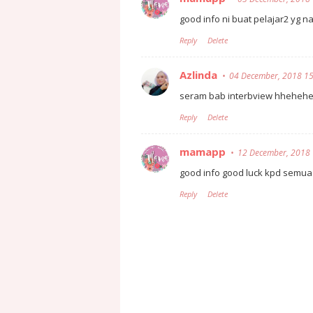
good info ni buat pelajar2 yg 
Reply
Delete
Azlinda
04 December, 2018 15
seram bab interbview hheheh
Reply
Delete
mamapp
12 December, 2018 
good info good luck kpd semu
Reply
Delete