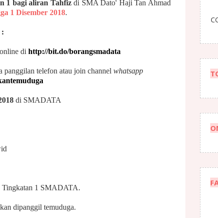
n 1 bagi aliran Tahfiz
di SMA Dato' Haji Tan Ahmad
ga 1 Disember 2018
.
CO
:
online di
http://bit.do/borangsmadata
panggilan telefon atau join channel
whatsapp
T
makantemuduga
2018
di SMADATA
O
id
F
e Tingkatan 1 SMADATA.
akan dipanggil temuduga.