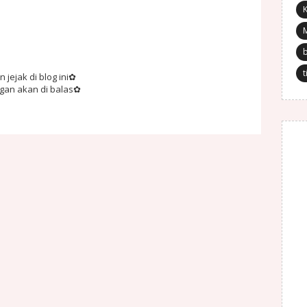
K
t
jejak di blog ini✿
ngan akan di balas✿