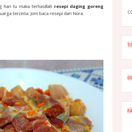
g hari tu maka terhasillah
resepi daging goreng
CO
uarga tercinta. Jom baca resepi dari Nora.
T
O
F