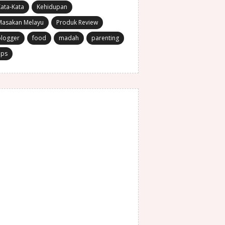
ata-Kata
Kehidupan
Masakan Melayu
Produk Review
blogger
food
madah
parenting
ips