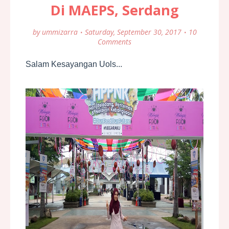
Di MAEPS, Serdang
by
ummizarra
Saturday, September 30, 2017
10
Comments
Salam Kesayangan Uols...