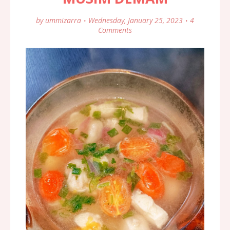
by
ummizarra
Wednesday, January 25, 2023
4
Comments