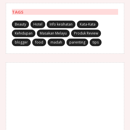
TAGS
Beauty
Hotel
Info kesihatan
Kata-Kata
Kehidupan
Masakan Melayu
Produk Review
blogger
food
madah
parenting
tips