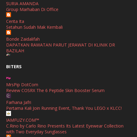
SURIA AMANDA
SHALIMAR YUSOF
Group Marhaban Di Office
November
(2)
Selamat Maju Jaya Untuk Puan Intan
Show All
Cerita Ita
October
(2)
Setahun Sudah Mak Kembali
September
(2)
Bonde Zaidalifah
August
(4)
DAPATKAN RAWATAN PARUT JERAWAT DI KLINIK DR
BAZILAH
July
(1)
Ana Suhana
June
(4)
BITERS
Huawei Pura 90s Series & Huawei Freeclip 2 S Now Available
In Malaysia
May
(4)
MrsPip DotCom
April
(5)
Azlinda Alin Malaysian Parenting Lifestyle Beauty Blogs
Review COSRX The 6 Peptide Skin Booster Serum
HUAWEI PURA 90s SERIES MOBILE IMAGING AND ALL-
March
(3)
SCENARIO INNOVATION
Farhana Jafri
February
(4)
Pertama Kali Join Running Event, Thank You LEGO x KLCC!
Shuhaida Kabdy
Sanah Helwah Adik Sayang
January
(4)
IAMFUZY.COM™
C.Rino by Carlo Rino Presents Its Latest Eyewear Collection
Cerita Ceriti Ceritu Mamapipie
December
(12)
with Two Everyday Sunglasses
Senarai Lengkap 24 Hotel, Resort & Chalet di Teluk Nipah