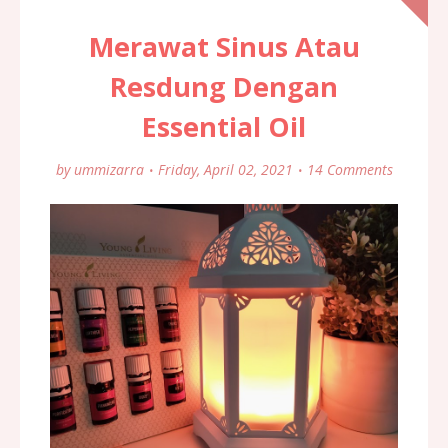
Merawat Sinus Atau
Resdung Dengan
Essential Oil
by
ummizarra
Friday, April 02, 2021
14 Comments